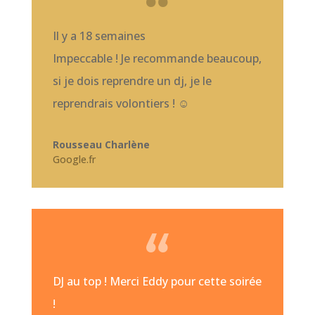
Il y a
18 semaines
Impeccable ! Je recommande beaucoup,
si je dois reprendre un dj, je le
reprendrais volontiers ! ☺️
Rousseau Charlène
Google.fr
DJ au top ! Merci Eddy pour cette soirée
!