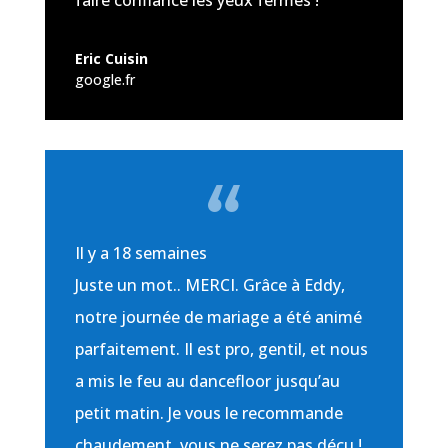
Eric Cuisin
google.fr
Il y a
18 semaines
Juste un mot.. MERCI. Grâce à Eddy,
notre journée de mariage a été animé
parfaitement. Il est pro, gentil, et nous
a mis le feu au dancefloor jusqu’au
petit matin. Je vous le recommande
chaudement, vous ne serez pas déçu !