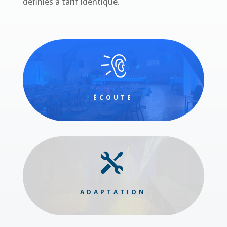
définies à tarif identique.
ÉCOUTE

ADAPTATION