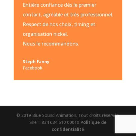
Entière confiance dès le premier
contact, agréable et très professionnel.
Respect de nos choix, timing et
organisation nickel.
Nous le recommandons.
Steph Fanny
Facebook
© 2019 Blue Sound Animation. Tout droits réservés.
SireT: 834 634 610 00010
Politique de
confidentialité