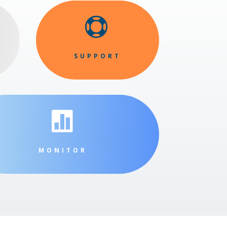

SUPPORT

MONITOR