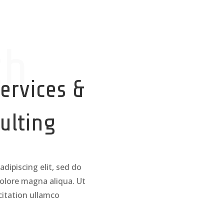
ch
Services &
ulting
dipiscing elit, sed do
olore magna aliqua. Ut
itation ullamco