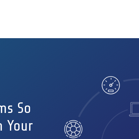
ms So
n Your