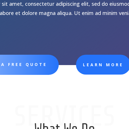
sit amet, consectetur adipiscing elit, sed do eiusmo
labore et dolore magna aliqua. Ut enim ad minim ven
 A FREE QUOTE
LEARN MORE
SERVICES
What We Do