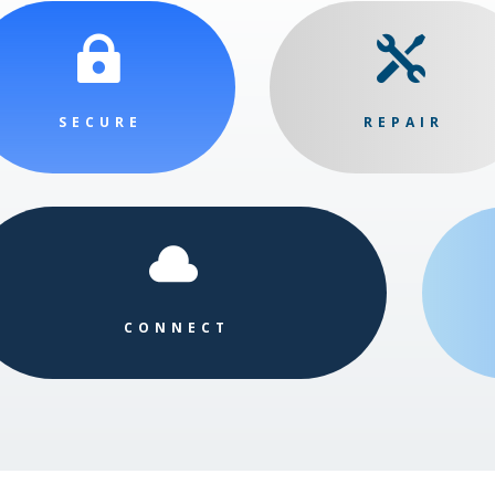


SECURE
REPAIR

CONNECT