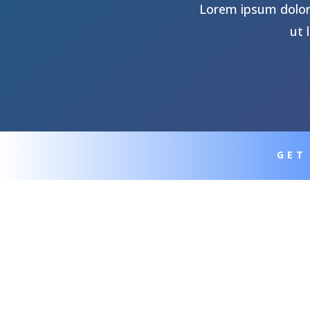
Lorem ipsum dolor 
ut 
GET