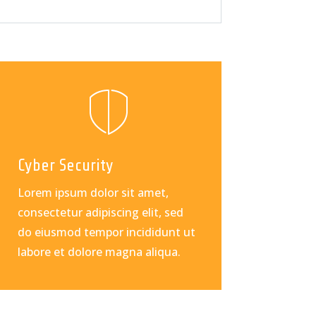
Cyber Security
Lorem ipsum dolor sit amet,
consectetur adipiscing elit, sed
do eiusmod tempor incididunt ut
labore et dolore magna aliqua.